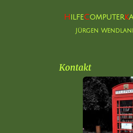
H
ilfe
C
omputer
k
Jürgen Wendlan
Kontakt