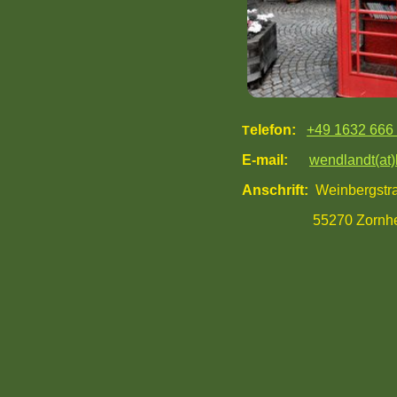
elefon:
+49 1632 666
T
E-mail:
wendlandt(at)
Anschrift:
Weinbergstr
55270 Zornhe