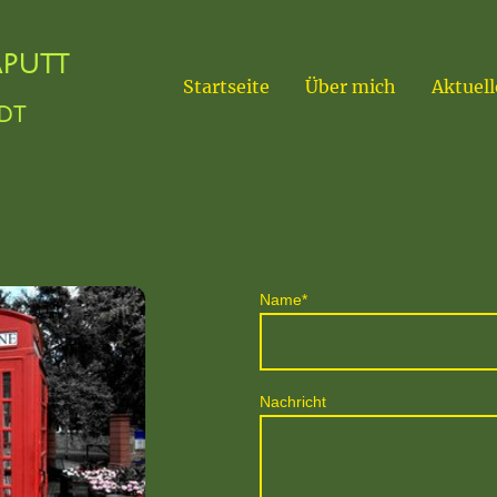
aputt
Startseite
Über mich
Aktuell
dt
Name
*
Nachricht